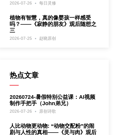
2026-07-26
每日灵修
植物有智慧，真的像婴孩一样感受
吗？——《寂静的朋友》观后随想之
三
2026-07-25
赵晓原创
热点文章
20260724-暑假特别公益课：AI视频
制作手把手（John弟兄）
2026-07-26
原创诗歌
人比动物更动物: “动物交配粉”的闹
剧与人性的真相——《灵与肉》观后