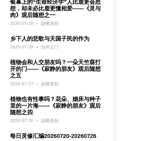
银幕上的“生命经济学”人比鹿更会思
想，却未必比鹿更懂相爱——《灵与
肉》观后随想之一
2026-07-28
赵晓原创
乡下人的悲歌与天国子民的作为
2026-07-28
信仰之门
植物会和人交朋友吗？一朵天竺葵打
开的门——《寂静的朋友》观后随想
之五
2026-07-27
赵晓原创
植物也有性事吗？花朵、婚床与种子
里的一片海——《寂静的朋友》观后
随想之四
2026-07-26
赵晓原创
每日灵修汇编20260720-20260726