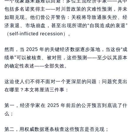
一个现象越来越难以回避：多位主流经济学家——其中
包括多名诺奖得主——对川普政策的灾难性预测，并未
如期兑现。他们曾公开警告：关税将导致通胀失控、经
济衰退、市场崩盘，甚至出现所谓的“自我造成的衰退”
（self-inflicted recession）。
然而，当 2025 年的关键经济数据逐步落地，当这份“成
绩单”可以被核查、被对照，这些预测——至少以其原本
的确定性表述——全部失效。
这迫使人们不得不面对一个更深层的问题：问题究竟出
在哪里？本文将厘清三件事：
第一，经济学家在 2025 年前后的公开预言到底说了什
么；
第二，用权威数据逐条核查这些预言是否兑现；