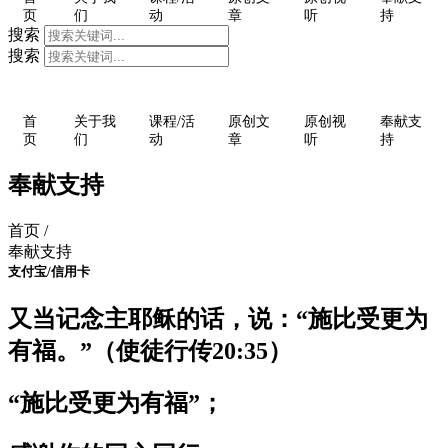
页
们
动
章
听
持
搜索
搜索
首
关于我
课程/活
原创文
原创视
奉献支
页
们
动
章
听
持
奉献支持
首页 /
奉献支持
支付宝/信用卡
又当记念主耶稣的话，说：“施比受更为
有福。”（使徒行传20:35）
“施比受更为有福”；