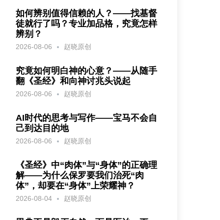
如何辨别值得信赖的人？——找基督
徒就行了吗？专业加品格，究竟怎样
辨别？
2026-08-06
赵晓原创
究竟如何明白神的心意？——从随手
翻《圣经》和向神讨兆头说起
2026-08-06
赵晓原创
AI时代的思考与写作——宝马不会自
己到达目的地
2026-08-06
赵晓原创
《圣经》中“肉体”与“身体”的正确理
解——为什么保罗要我们治死“肉
体”，却要在“身体”上荣耀神？
2026-08-04
赵晓原创