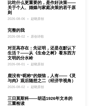
比吃什么更重要的，是作好决策——
关于个人、婚姻与家庭决策的若干原
则
2026-08-06
赵晓原创
完整的我
2026-08-02
原创诗歌
对至高存在：先证明，还是在默认下
生活？——从《生命之树》看东西方
文明的分水岭
2026-08-01
赵晓原创
鹿没有“昵称”的烦恼，人有——《灵
与肉》观后随想之二（经济学视角）
2026-08-02
赵晓原创
三日莫斯科——胡适1926年文本的
三重检读