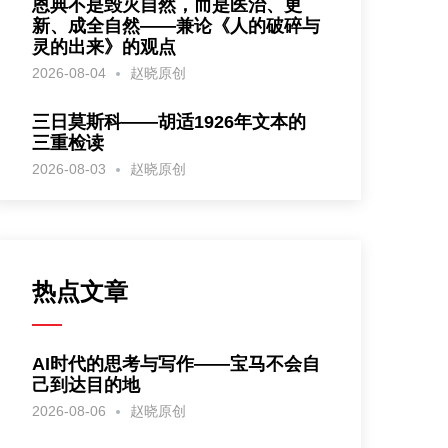
恩典不是毁灭自然，而是医治、更
新、成全自然——兼论《人的破碎与
灵的出来》的观点
2026-08-04
赵晓原创
三日莫斯科——胡适1926年文本的
三重检读
2026-08-03
赵晓原创
热点文章
AI时代的思考与写作——宝马不会自
己到达目的地
2026-08-06
赵晓原创