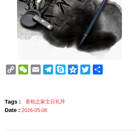
Copy
WeChat
Email
Telegram
Skype
Qzone
Twitter
分
Link
享
Tags :
香柏之家主日礼拜
Date :
2026-05-08