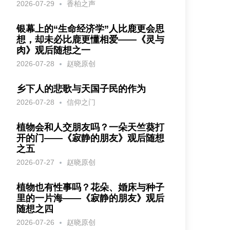
2026-07-29
香柏之声
银幕上的“生命经济学”人比鹿更会思
想，却未必比鹿更懂相爱——《灵与
肉》观后随想之一
2026-07-28
赵晓原创
乡下人的悲歌与天国子民的作为
2026-07-28
信仰之门
植物会和人交朋友吗？一朵天竺葵打
开的门——《寂静的朋友》观后随想
之五
2026-07-27
赵晓原创
植物也有性事吗？花朵、婚床与种子
里的一片海——《寂静的朋友》观后
随想之四
2026-07-26
赵晓原创