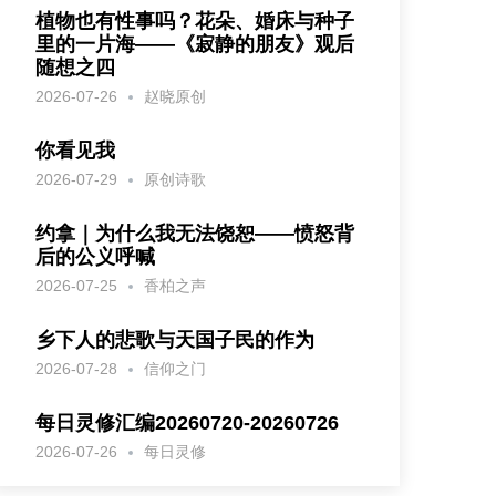
植物也有性事吗？花朵、婚床与种子
里的一片海——《寂静的朋友》观后
随想之四
2026-07-26
赵晓原创
你看见我
2026-07-29
原创诗歌
约拿｜为什么我无法饶恕——愤怒背
后的公义呼喊
2026-07-25
香柏之声
乡下人的悲歌与天国子民的作为
2026-07-28
信仰之门
每日灵修汇编20260720-20260726
2026-07-26
每日灵修