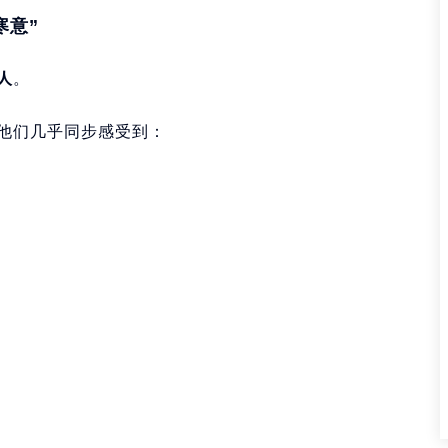
寒意”
人
。
他们几乎同步感受到：