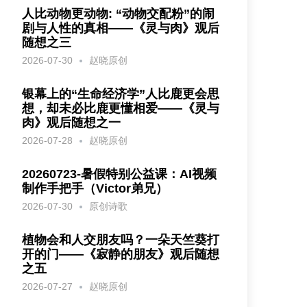
人比动物更动物: “动物交配粉”的闹
剧与人性的真相——《灵与肉》观后
随想之三
2026-07-30
赵晓原创
银幕上的“生命经济学”人比鹿更会思
想，却未必比鹿更懂相爱——《灵与
肉》观后随想之一
2026-07-28
赵晓原创
20260723-暑假特别公益课：AI视频
制作手把手（Victor弟兄）
2026-07-30
原创诗歌
植物会和人交朋友吗？一朵天竺葵打
开的门——《寂静的朋友》观后随想
之五
2026-07-27
赵晓原创