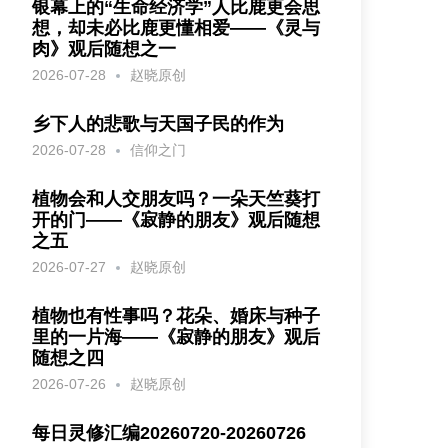
银幕上的“生命经济学”人比鹿更会思
想，却未必比鹿更懂相爱——《灵与
肉》观后随想之一
2026-07-28
赵晓原创
乡下人的悲歌与天国子民的作为
2026-07-28
信仰之门
植物会和人交朋友吗？一朵天竺葵打
开的门——《寂静的朋友》观后随想
之五
2026-07-27
赵晓原创
植物也有性事吗？花朵、婚床与种子
里的一片海——《寂静的朋友》观后
随想之四
2026-07-26
赵晓原创
每日灵修汇编20260720-20260726