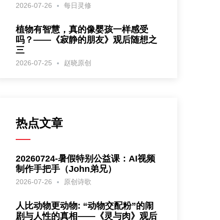
2026-07-26
每日灵修
植物有智慧，真的像婴孩一样感受
吗？——《寂静的朋友》观后随想之
三
2026-07-25
赵晓原创
热点文章
20260724-暑假特别公益课：AI视频
制作手把手（John弟兄）
2026-07-26
原创诗歌
人比动物更动物: “动物交配粉”的闹
剧与人性的真相——《灵与肉》观后