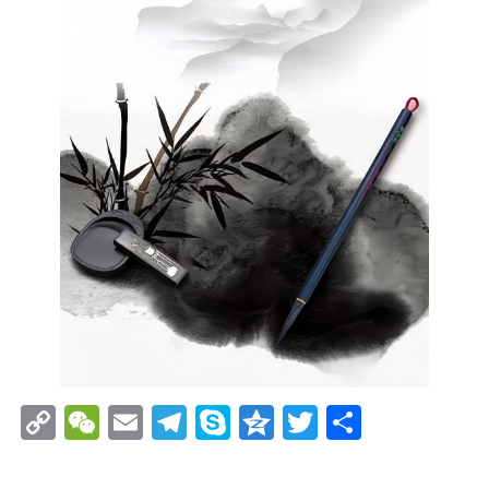
Copy
WeChat
Email
Telegram
Skype
Qzone
Twitter
分
Link
享