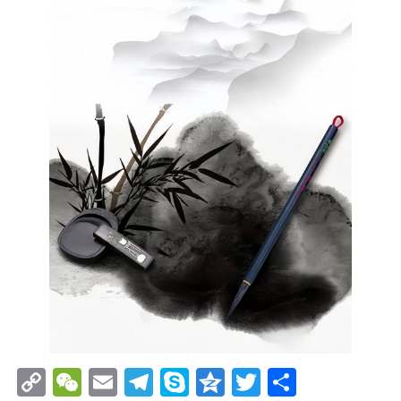
Copy
WeChat
Email
Telegram
Skype
Qzone
Twitter
分