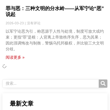
罪与恶：三种文明的分水岭——从军宁论“恶”
说起
2026-03-23
没有评论
以军宁论恶为引，称恶源于人性与处境，制度可放大或约
束；更指“罪”是根：人背离上帝致秩序失序，恶为其果；
因此强调悔改与制衡，警惕乌托邦极权，并比较三大文明
分歧。
阅读更多 »
最新文章