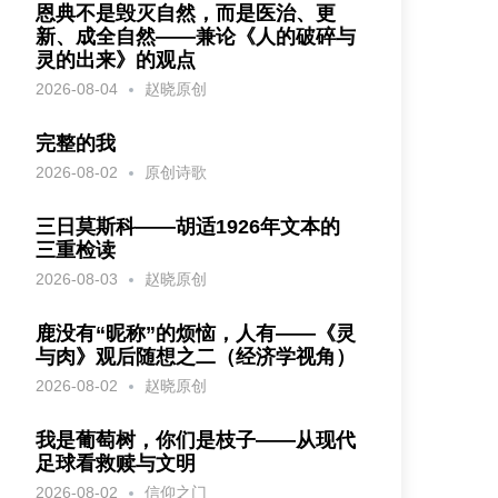
恩典不是毁灭自然，而是医治、更
新、成全自然——兼论《人的破碎与
灵的出来》的观点
2026-08-04
赵晓原创
完整的我
2026-08-02
原创诗歌
三日莫斯科——胡适1926年文本的
三重检读
2026-08-03
赵晓原创
鹿没有“昵称”的烦恼，人有——《灵
与肉》观后随想之二（经济学视角）
2026-08-02
赵晓原创
我是葡萄树，你们是枝子——从现代
足球看救赎与文明
2026-08-02
信仰之门