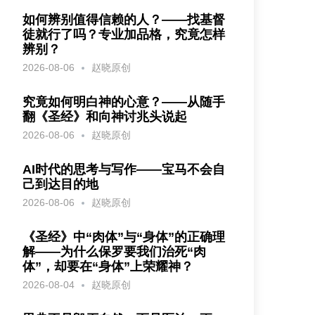
如何辨别值得信赖的人？——找基督
徒就行了吗？专业加品格，究竟怎样
辨别？
2026-08-06
赵晓原创
究竟如何明白神的心意？——从随手
翻《圣经》和向神讨兆头说起
2026-08-06
赵晓原创
AI时代的思考与写作——宝马不会自
己到达目的地
2026-08-06
赵晓原创
《圣经》中“肉体”与“身体”的正确理
解——为什么保罗要我们治死“肉
体”，却要在“身体”上荣耀神？
2026-08-04
赵晓原创