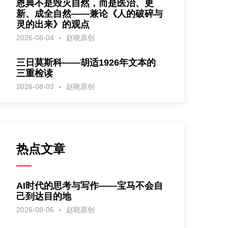
恩典不是毁灭自然，而是医治、更
新、成全自然——兼论《人的破碎与
灵的出来》的观点
2026-08-04
赵晓原创
三日莫斯科——胡适1926年文本的
三重检读
2026-08-03
赵晓原创
热点文章
AI时代的思考与写作——宝马不会自
己到达目的地
2026-08-06
赵晓原创