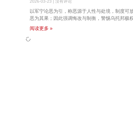
2026-03-23
没有评论
以军宁论恶为引，称恶源于人性与处境，制度可放
恶为其果；因此强调悔改与制衡，警惕乌托邦极
阅读更多 »