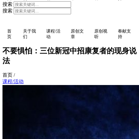
搜索
搜索
首
关于我
课程/活
原创文
原创视
奉献支
页
们
动
章
听
持
不要惧怕：三位新冠中招康复者的现身说
法
首页 /
课程/活动