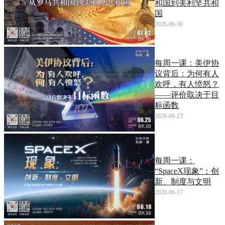
和国到美利坚共和
国
2026-06-30
每周一课：美伊协
议背后：为何有人
欢呼，有人愤怒？
——评价取决于目
标函数
2026-06-23
每周一课：
“SpaceX现象”：创
新、制度与文明
2026-06-17