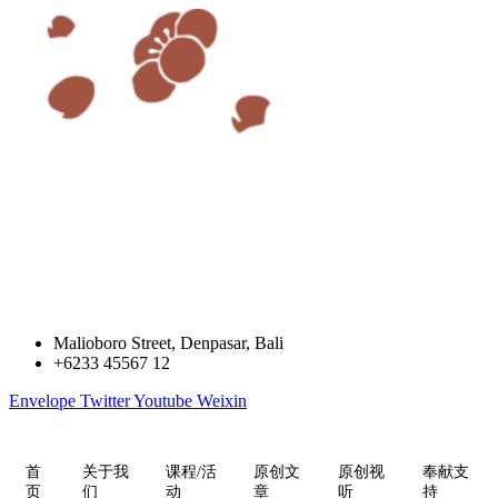
跳
到
内
容
Malioboro Street, Denpasar, Bali
+6233 45567 12
Envelope
Twitter
Youtube
Weixin
首
关于我
课程/活
原创文
原创视
奉献支
页
们
动
章
听
持