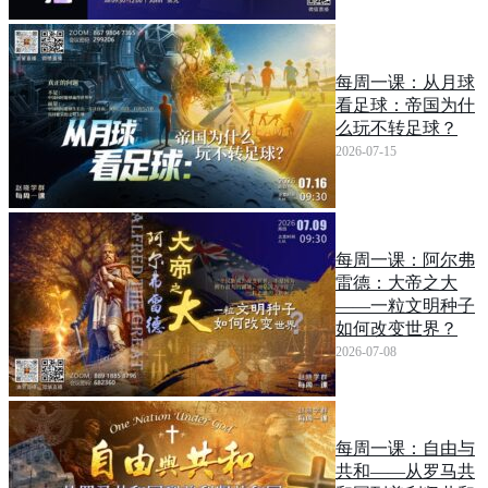
每周一课：从月球
看足球：帝国为什
么玩不转足球？
2026-07-15
每周一课：阿尔弗
雷德：大帝之大
——一粒文明种子
如何改变世界？
2026-07-08
每周一课：自由与
共和——从罗马共