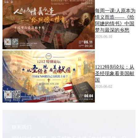
每周一课:人原本为
情义而造——《给
阿嬷的情书》中国
梦与最深的乡愁
2026-06-10
1212特别论坛：从
圣经现象看美国献
国
2026-06-02
联系我们