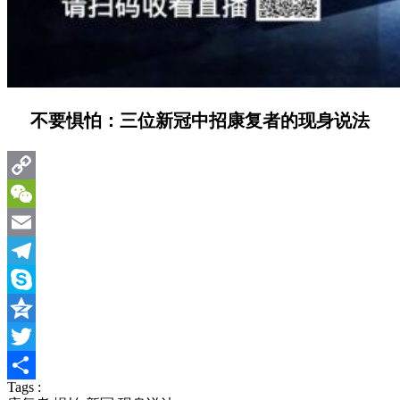
不要惧怕：三位新冠中招康复者的现身说法
Copy
Link
WeChat
Email
Telegram
Skype
Qzone
Twitter
Tags :
分