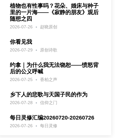
植物也有性事吗？花朵、婚床与种子
里的一片海——《寂静的朋友》观后
随想之四
2026-07-26
赵晓原创
你看见我
2026-07-29
原创诗歌
约拿｜为什么我无法饶恕——愤怒背
后的公义呼喊
2026-07-25
香柏之声
乡下人的悲歌与天国子民的作为
2026-07-28
信仰之门
每日灵修汇编20260720-20260726
2026-07-26
每日灵修