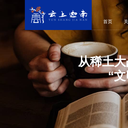
首页
从稀土大
“