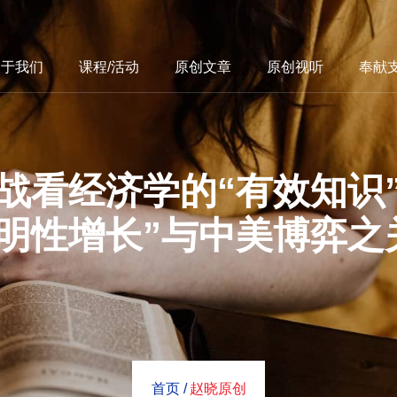
关于我们
课程/活动
原创文章
原创视听
奉献
战看经济学的“有效知识
文明性增长”与中美博弈之
首页 /
赵晓原创