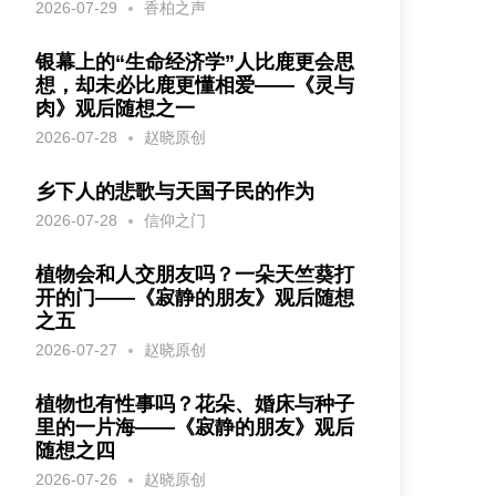
2026-07-29
香柏之声
银幕上的“生命经济学”人比鹿更会思
想，却未必比鹿更懂相爱——《灵与
肉》观后随想之一
2026-07-28
赵晓原创
乡下人的悲歌与天国子民的作为
2026-07-28
信仰之门
植物会和人交朋友吗？一朵天竺葵打
开的门——《寂静的朋友》观后随想
之五
2026-07-27
赵晓原创
植物也有性事吗？花朵、婚床与种子
里的一片海——《寂静的朋友》观后
随想之四
2026-07-26
赵晓原创