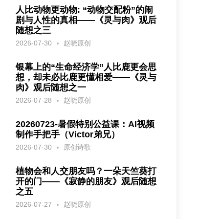
人比动物更动物: “动物交配粉”的闹
剧与人性的真相——《灵与肉》观后
随想之三
2026-07-30
赵晓原创
银幕上的“生命经济学”人比鹿更会思
想，却未必比鹿更懂相爱——《灵与
肉》观后随想之一
2026-07-28
赵晓原创
20260723-暑假特别公益课：AI视频
制作手把手（Victor弟兄）
2026-07-30
原创诗歌
植物会和人交朋友吗？一朵天竺葵打
开的门——《寂静的朋友》观后随想
之五
2026-07-27
赵晓原创