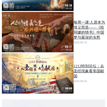
每周一课:人原本为
情义而造——《给
阿嬷的情书》中国
梦与最深的乡愁
2026-06-10
1212特别论坛：从
圣经现象看美国献
国
2026-06-02