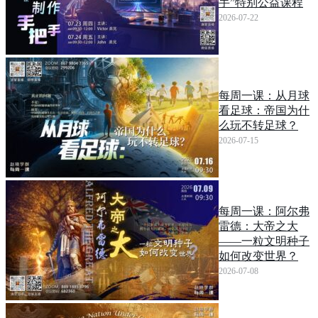
手”特别公益课程
2026-07-22
每周一课：从月球
看足球：帝国为什
么玩不转足球？
2026-07-15
每周一课：阿尔弗
雷德：大帝之大
——一粒文明种子
如何改变世界？
2026-07-08