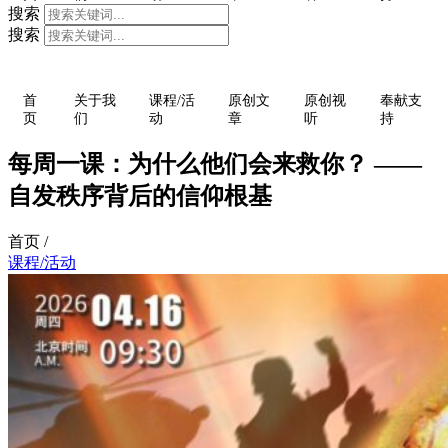
搜索
搜索
首
关于我
课程/活
原创文
原创视
奉献支
页
们
动
章
听
持
每周一课：为什么他们会来救你？ ——
自发秩序背后的信仰根基
首页 /
课程/活动