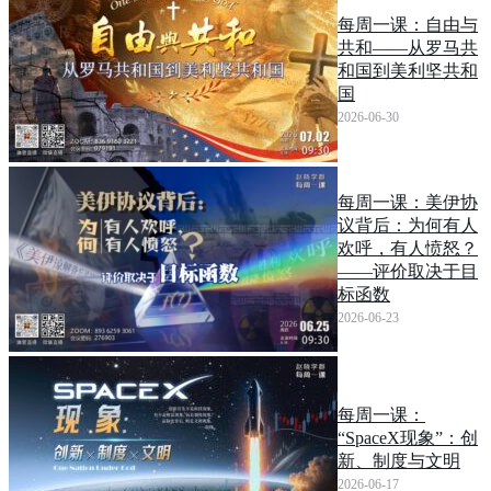
每周一课：自由与
共和——从罗马共
和国到美利坚共和
国
2026-06-30
每周一课：美伊协
议背后：为何有人
欢呼，有人愤怒？
——评价取决于目
标函数
2026-06-23
每周一课：
“SpaceX现象”：创
新、制度与文明
2026-06-17