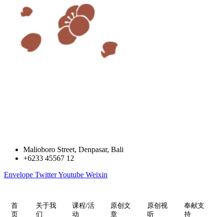
跳
到
内
容
Malioboro Street, Denpasar, Bali
+6233 45567 12
Envelope
Twitter
Youtube
Weixin
首
关于我
课程/活
原创文
原创视
奉献支
页
们
动
章
听
持