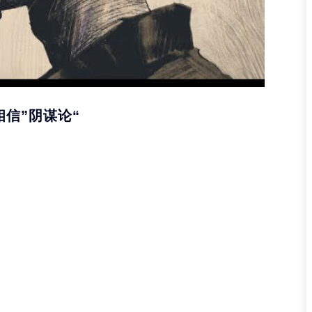
信”阴谋论“
er