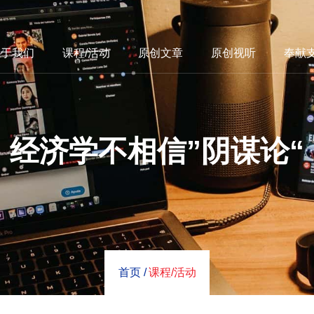
关于我们
课程/活动
原创文章
原创视听
奉献
经济学不相信”阴谋论“
首页 /
课程/活动